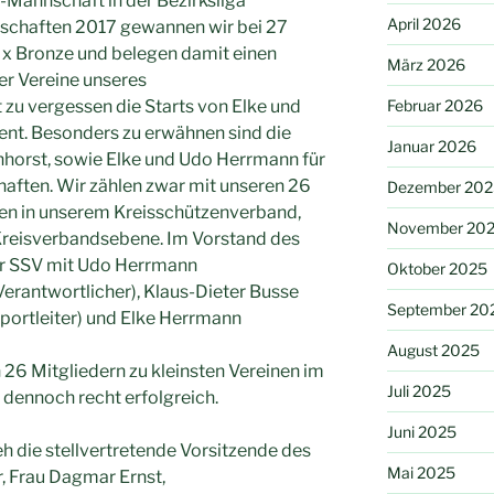
-Mannschaft in der Bezirksliga
April 2026
erschaften 2017 gewannen wir bei 27
 3 x Bronze und belegen damit einen
März 2026
er Vereine unseres
zu vergessen die Starts von Elke und
Februar 2026
nt. Besonders zu erwähnen sind die
Januar 2026
nhorst, sowie Elke und Udo Herrmann für
ften. Wir zählen zwar mit unseren 26
Dezember 202
nen in unserem Kreisschützenverband,
November 20
Kreisverbandsebene. Im Vorstand des
er SSV mit Udo Herrmann
Oktober 2025
Verantwortlicher), Klaus-Dieter Busse
September 20
sportleiter) und Elke Herrmann
August 2025
 26 Mitgliedern zu kleinsten Vereinen im
Juli 2025
 dennoch recht erfolgreich.
Juni 2025
h die stellvertretende Vorsitzende des
Mai 2025
 Frau Dagmar Ernst,