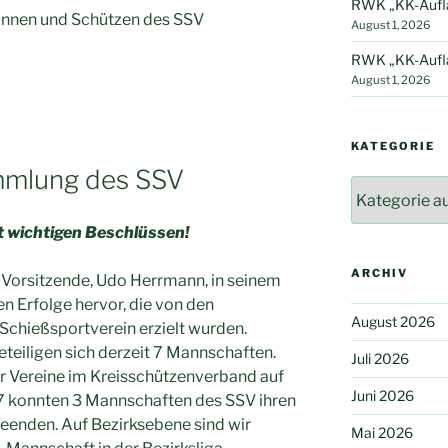
RWK „KK-Auflag
zinnen und Schützen des SSV
August 1, 2026
RWK „KK-Auflag
August 1, 2026
KATEGORIE
mmlung des SSV
Kategorie
it wichtigen Beschlüssen!
ARCHIV
 Vorsitzende, Udo Herrmann, in seinem
en Erfolge hervor, die von den
August 2026
Schießsportverein erzielt wurden.
eiligen sich derzeit 7 Mannschaften.
Juli 2026
er Vereine im Kreisschützenverband auf
Juni 2026
17 konnten 3 Mannschaften des SSV ihren
enden. Auf Bezirksebene sind wir
Mai 2026