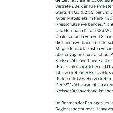
derzeit mit unserer LG-Auflage
vertreten. Bei den Kreismeist
Starts 4 x Gold, 2 x Silber und
guten Mittelplatz im Ranking d
Kreisschützenverbandes. Nicht 
Udo Herrmann für die SSG Wise
Qualifikationen von Rolf Schar
die Landesverbandsmeisterscha
Mitgliedern zu kleinsten Verei
aber engagieren uns auch auf 
Kreisschützenverbandes ist d
(Kreisschießsportleiter und IT-
(stellvertretender Kreisschieß
(Referentin Gewehr) vertreten.
Der SSV zählt zwar mit unseren
Kreisschützenverband, ist aber
Im Rahmen der Ehrungen verlie
Regionssportbundes Hannover,