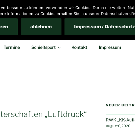
nd verbessern zu können, verwenden wir Cookies. Durch die weitere N
ere Informationen zu Cookies erhalten Sie in unserer Datenschutzerklä
ins Bennigsen e.V.
eren
ablehnen
Impressum / Datenschutz
Termine
Schießsport
Kontakt
Impressum
NEUER BEIT
terschaften „Luftdruck“
RWK „KK-Auflag
August 6, 2026