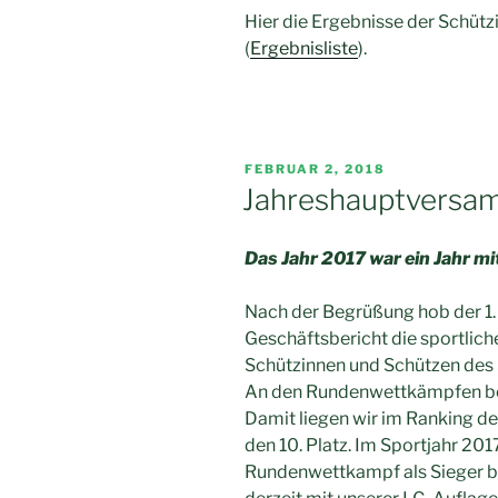
Hier die Ergebnisse der Schüt
(
Ergebnisliste
).
VERÖFFENTLICHT
FEBRUAR 2, 2018
AM
Jahreshauptversa
Das Jahr 2017 war ein Jahr m
Nach der Begrüßung hob der 1.
Geschäftsbericht die sportlich
Schützinnen und Schützen des 
An den Rundenwettkämpfen bet
Damit liegen wir im Ranking d
den 10. Platz. Im Sportjahr 20
Rundenwettkampf als Sieger be