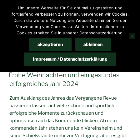
Zum
Um unsere Webseite für Sie optimal zu gestalten und
HomeP@ge des Schießsportvereins Bennigsen e.V.
Inhalt
fortlaufend verbessern zu können, verwenden wir Cookies.
springen
Durch die weitere Nutzung der Webseite stimmen Sie der
Menü
Verwendung von Cookies zu. Weitere Informationen zu
Cookies erhalten Sie in unserer Datenschutzerklärung.
akzeptieren
ablehnen
MONAT:
DEZEMBER 2023
Impressum / Datenschutzerklärung
VERÖFFENTLICHT
DEZEMBER 22, 2023
AM
Frohe Weihnachten und ein gesundes,
erfolgreiches Jahr 2024
Zum Ausklang des Jahres das Vergangene Revue
passieren lassen, auf viele schöne und sportlich
erfolgreiche Momente zurückschauen und
optimistisch auf das Kommende blicken. Ab dem
kommenden Jahr stehen uns kein Vereinsheim und
keine Schießstände mehr zur Verfügung, aber es gibt