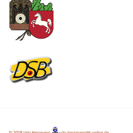
© 2018 Udo Herrmann,
udo-herrmann@t-online.de