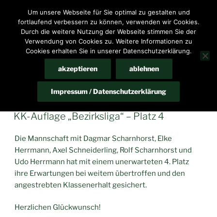
Zum
Um unsere Webseite für Sie optimal zu gestalten und
HomeP@ge des Schießsportvereins Bennigsen e.V.
Inhalt
fortlaufend verbessern zu können, verwenden wir Cookies.
springen
Durch die weitere Nutzung der Webseite stimmen Sie der
Menü
Verwendung von Cookies zu. Weitere Informationen zu
Cookies erhalten Sie in unserer Datenschutzerklärung.
akzeptieren
ablehnen
MONAT:
SEPTEMBER 2024
Impressum / Datenschutzerklärung
VERÖFFENTLICHT
SEPTEMBER 11, 2024
AM
KK-Auflage „Bezirksliga“ – Platz 4
Die Mannschaft mit Dagmar Scharnhorst, Elke
Herrmann, Axel Schneiderling, Rolf Scharnhorst und
Udo Herrmann hat mit einem unerwarteten 4. Platz
ihre Erwartungen bei weitem übertroffen und den
angestrebten Klassenerhalt gesichert.
Herzlichen Glückwunsch!