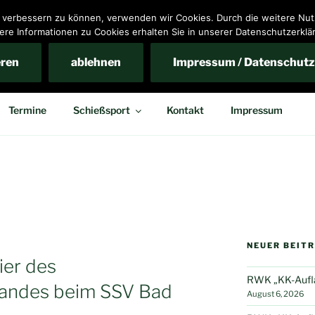
nd verbessern zu können, verwenden wir Cookies. Durch die weitere N
ere Informationen zu Cookies erhalten Sie in unserer Datenschutzerklä
ins Bennigsen e.V.
eren
ablehnen
Impressum / Datenschutz
Termine
Schießsport
Kontakt
Impressum
NEUER BEIT
er des
RWK „KK-Auflag
bandes beim SSV Bad
August 6, 2026