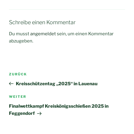
Schreibe einen Kommentar
Du musst
angemeldet
sein, um einen Kommentar
abzugeben.
Beitragsnavigation
Vorheriger
ZURÜCK
Beitrag
Kreisschützentag „2025“ in Lauenau
Nächster
WEITER
Beitrag
Finalwettkampf Kreiskönigsschießen 2025 in
Feggendorf