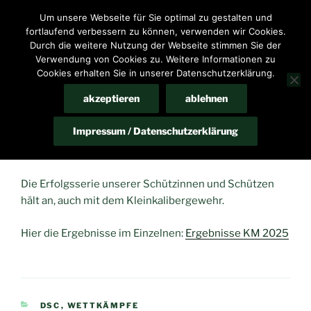
Zum
Um unsere Webseite für Sie optimal zu gestalten und
HomeP@ge des Schießsportvereins Bennigsen e.V.
Inhalt
fortlaufend verbessern zu können, verwenden wir Cookies.
springen
Durch die weitere Nutzung der Webseite stimmen Sie der
Menü
Verwendung von Cookies zu. Weitere Informationen zu
Cookies erhalten Sie in unserer Datenschutzerklärung.
akzeptieren
ablehnen
VERÖFFENTLICHT
MÄRZ 25, 2025
VON
61933242
AM
KM „KK-Auflage 50m und 100m“
Impressum / Datenschutzerklärung
2025
Die Erfolgsserie unserer Schützinnen und Schützen
hält an, auch mit dem Kleinkalibergewehr.
Hier die Ergebnisse im Einzelnen:
Ergebnisse KM 2025
KATEGORIEN
DSC
,
WETTKÄMPFE