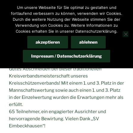
Zum
Um unsere Webseite für Sie optimal zu gestalten und
HomeP@ge des Schießsportvereins Bennigsen e.V.
Inhalt
fortlaufend verbessern zu können, verwenden wir Cookies.
springen
Durch die weitere Nutzung der Webseite stimmen Sie der
Menü
Verwendung von Cookies zu. Weitere Informationen zu
Cookies erhalten Sie in unserer Datenschutzerklärung.
akzeptieren
ablehnen
VERÖFFENTLICHT
MAI 25, 2025
VON
61933242
AM
KM „KK-Auflage (DSC)“
Impressum / Datenschutzerklärung
Gutes Abschneiden bei dieser traditionellen
Kreisverbandsmeisterschaft unseres
Kreisschützenverbands! Mit einem 1. und 3. Platz in der
Mannschaftswertung sowie auch einen 1. und 3. Platz
in der Einzelwertung wurden die Erwartungen mehr als
erfüllt.
65 Teilnehmer, ein engagierter Ausrichter und
hervorragende Bewirtung. Vielen Dank „SV
Eimbeckhausen“!