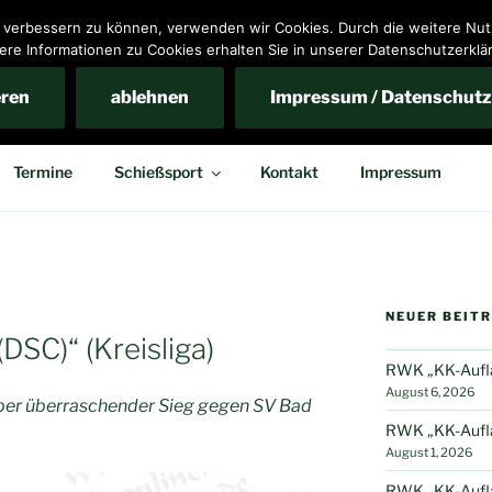
nd verbessern zu können, verwenden wir Cookies. Durch die weitere N
ere Informationen zu Cookies erhalten Sie in unserer Datenschutzerklä
ins Bennigsen e.V.
eren
ablehnen
Impressum / Datenschutz
Termine
Schießsport
Kontakt
Impressum
NEUER BEIT
SC)“ (Kreisliga)
RWK „KK-Auflag
August 6, 2026
aber überraschender Sieg gegen SV Bad
RWK „KK-Auflag
August 1, 2026
RWK „KK-Auflag