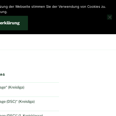
utzung der Webseite stimmen Sie der Verwendung von Cookies zu.
rung.
erklärung
RAG
e“ (Kreisliga)
e (DSC)“ (Kreisliga)
e (DSC)“ (1. Kreisklasse)