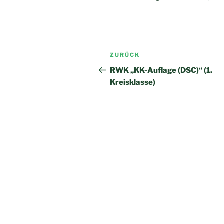
Beitragsnavigation
Vorheriger
ZURÜCK
Beitrag
RWK „KK-Auflage (DSC)“ (1.
Kreisklasse)