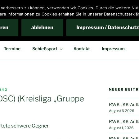
nd verbessern zu können, verwenden wir Cookies. Durch die weitere N
ere Informationen zu Cookies erhalten Sie in unserer Datenschutzerklä
ins Bennigsen e.V.
eren
ablehnen
Impressum / Datenschutz
Termine
Schießsport
Kontakt
Impressum
NEUER BEIT
242
SC) (Kreisliga „Gruppe
RWK „KK-Auflag
August 6, 2026
RWK „KK-Auflag
artete schwere Gegner
August 1, 2026
RWK „KK-Auflag