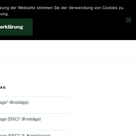
utzung der Webseite stimmen Sie der Verwendung von Cookies zu.
rung.
erklärung
RAG
e“ (Kreisliga)
e (DSC)“ (Kreisliga)
e (DSC)“ (1. Kreisklasse)