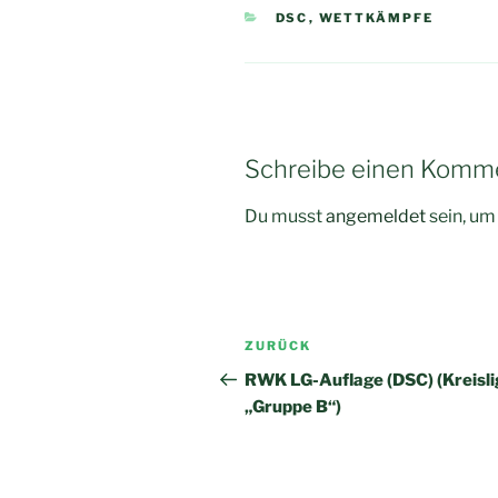
KATEGORIEN
DSC
,
WETTKÄMPFE
Schreibe einen Komm
Du musst
angemeldet
sein, u
Beitragsnavigation
Vorheriger
ZURÜCK
Beitrag
RWK LG-Auflage (DSC) (Kreisl
„Gruppe B“)