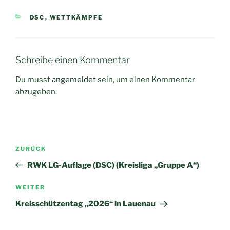
KATEGORIEN
DSC
,
WETTKÄMPFE
Schreibe einen Kommentar
Du musst
angemeldet
sein, um einen Kommentar
abzugeben.
Beitragsnavigation
Vorheriger
ZURÜCK
Beitrag
RWK LG-Auflage (DSC) (Kreisliga „Gruppe A“)
Nächster
WEITER
Beitrag
Kreisschützentag „2026“ in Lauenau