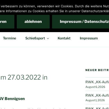
nd verbessern zu können, verwenden wir Cookies. Durch die weitere N
ere Informationen zu Cookies erhalten Sie in unserer Datenschutzerklä
ins Bennigsen e.V.
eren
ablehnen
Impressum / Datenschutz
Termine
Schießsport
Kontakt
Impressum
NEUER BEIT
am 27.03.2022 in
RWK „KK-Auflag
August 6, 2026
RWK „KK-Auflag
SSV Bennigsen
August 1, 2026
RWK „KK-Auflag