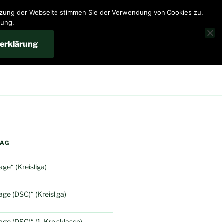
utzung der Webseite stimmen Sie der Verwendung von Cookies zu.
rung.
erklärung
RAG
e“ (Kreisliga)
e (DSC)“ (Kreisliga)
e (DSC)“ (1. Kreisklasse)