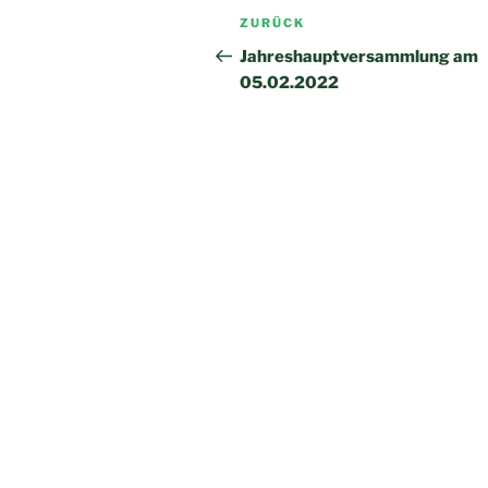
Beitragsnavigation
Vorheriger
ZURÜCK
Beitrag
Jahreshauptversammlung am
05.02.2022