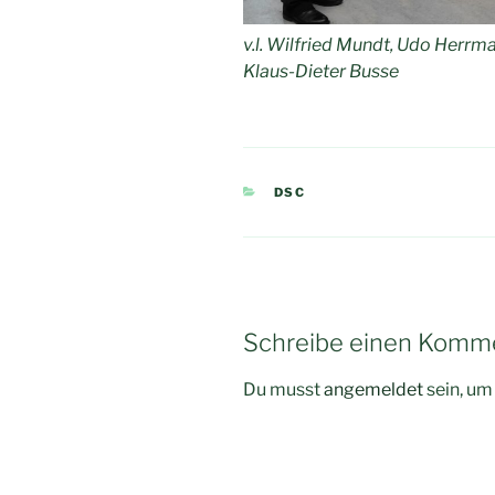
v.l. Wilfried Mundt, Udo Herrm
Klaus-Dieter Busse
KATEGORIEN
DSC
Schreibe einen Komm
Du musst
angemeldet
sein, u