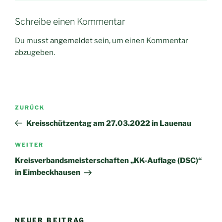
Schreibe einen Kommentar
Du musst
angemeldet
sein, um einen Kommentar
abzugeben.
Beitragsnavigation
Vorheriger
ZURÜCK
Beitrag
Kreisschützentag am 27.03.2022 in Lauenau
Nächster
WEITER
Beitrag
Kreisverbandsmeisterschaften „KK-Auflage (DSC)“
in Eimbeckhausen
NEUER BEITRAG