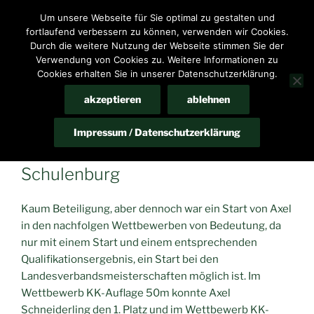
Zum
Um unsere Webseite für Sie optimal zu gestalten und
HomeP@ge des Schießsportvereins Bennigsen e.V.
Inhalt
fortlaufend verbessern zu können, verwenden wir Cookies.
springen
Durch die weitere Nutzung der Webseite stimmen Sie der
Menü
Verwendung von Cookies zu. Weitere Informationen zu
Cookies erhalten Sie in unserer Datenschutzerklärung.
akzeptieren
ablehnen
VERÖFFENTLICHT
MAI 2, 2022
VON
61933242
AM
Kreisverbandsmeisterschaften
Impressum / Datenschutzerklärung
„Feuerwaffen“ in Wilkenburg und
Schulenburg
Kaum Beteiligung, aber dennoch war ein Start von Axel
in den nachfolgen Wettbewerben von Bedeutung, da
nur mit einem Start und einem entsprechenden
Qualifikationsergebnis, ein Start bei den
Landesverbandsmeisterschaften möglich ist. Im
Wettbewerb KK-Auflage 50m konnte Axel
Schneiderling den 1. Platz und im Wettbewerb KK-